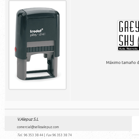
Máximo tamaño de
V.Alepuz S.L
comercial@sellosalepuz.com
Tel.
96 353 38 44
|
Fax
96 353 38 74