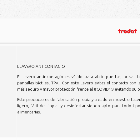
para todas finalidades
presión especial
idad de impresión
alquier superficie
S.L
ia
l
mpañía
y brillo
o colores.
ca
a
s
LLAVERO ANTICONTAGIO
El llavero antincontagio es válido para abrir puertas, pulsar 
pantallas táctiles, TPV... Con este llavero evitas el contacto con
más seguro y mayor protección frente al #COVID19 evitando su 
Este producto es de fabricación propia y creado en nuestro taller.
ligero, fácil de limpiar y desinfectar siendo apto para todo ti
alimentarias.