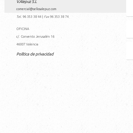
V.Alepuz S.L
comercial@sellosalepuz.com
Tel.
96 353 38 44
|
Fax
96 353 38 74
OFICINA
c/. Convento Jerusalén 16
46007
Valencia
Política de privacidad