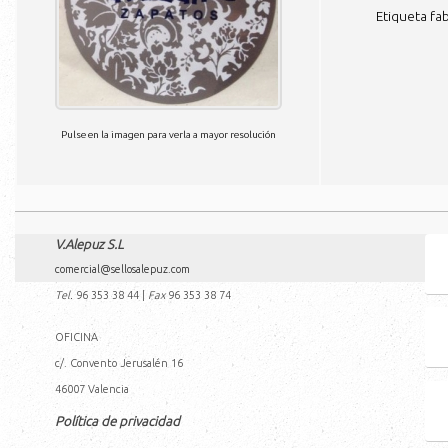
Etiqueta fab
Pulse en la imagen para verla a mayor resolución
V.Alepuz S.L
comercial@sellosalepuz.com
Tel.
96 353 38 44
|
Fax
96 353 38 74
OFICINA
c/. Convento Jerusalén 16
46007
Valencia
Política de privacidad