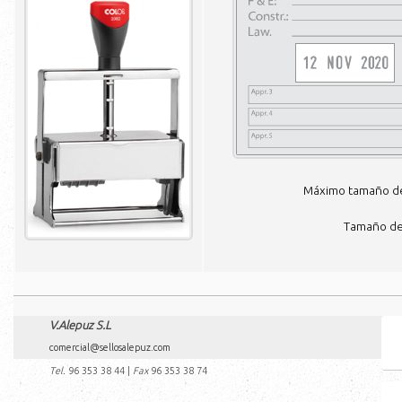
Máximo tamaño de 
Tamaño de 
V.Alepuz S.L
comercial@sellosalepuz.com
Tel.
96 353 38 44
|
Fax
96 353 38 74